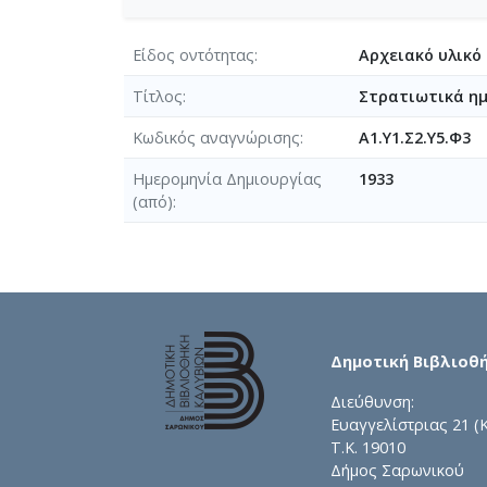
Είδος οντότητας
Αρχειακό υλικό
Τίτλος
Στρατιωτικά ημ
Κωδικός αναγνώρισης
Α1.Υ1.Σ2.Υ5.Φ3
Ημερομηνία Δημιουργίας
1933
(από)
Δημοτική Βιβλιοθ
Διεύθυνση:
Ευαγγελίστριας 21 (
Τ.Κ. 19010
Δήμος Σαρωνικού