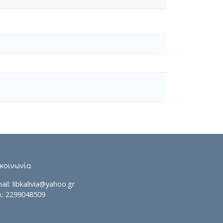
ικοινωνία
ail: libkalivia@yahoo.gr
λ: 2299048509