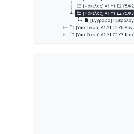
[Φάκελος] Α1.Υ1.Σ2.Υ5.Φ
[Φάκελος] Α1.Υ1.Σ2.Υ5.Φ
[Έγγραφο] Ημερολόγι
[Υπο-Σειρά] Α1.Υ1.Σ2.Υ6-Λογ
[Υπο-Σειρά] Α1.Υ1.Σ2.Υ7-Κ