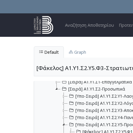
Skip to main content
Main navigation
Αναζήτηση Αποθετηρίου
Προτει
Default
Graph
[Αρχείο] Α1-Αρχείο Χρίστου Πέτρου Μ
[Φάκελος] Α1.Υ1.Σ2.Υ5.Φ3-Στρατιωτ
[Υπο-Αρχείο] Α1.Υ2-Μελέτες και βι
[Υπο-Αρχείο] Α1.Υ1-Προσωπικό Αρχ
[Σειρά] Α1.Υ1.Σ1-Επαγγελματικά
[Σειρά] Α1.Υ1.Σ2-Προσωπικά
[Υπο-Σειρά] Α1.Υ1.Σ2.Υ1-Λα
[Υπο-Σειρά] Α1.Υ1.Σ2.Υ2-Λόγ
[Υπο-Σειρά] Α1.Υ1.Σ2.Υ3-Απ
[Υπο-Σειρά] Α1.Υ1.Σ2.Υ4-Παν
[Υπο-Σειρά] Α1.Υ1.Σ2.Υ5-Πρ
[Φάκελος] Α1.Υ1.Σ2.Υ5.