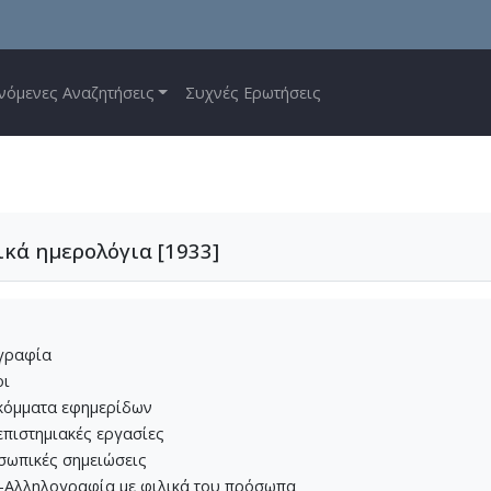
νόμενες Αναζητήσεις
Συχνές Ερωτήσεις
εσογείτη
ικά ημερολόγια [1933]
βλιογραφίες
είο
ογραφία
οι
οκόμματα εφημερίδων
επιστημιακές εργασίες
οσωπικές σημειώσεις
Φ1-Αλληλογραφία με φιλικά του πρόσωπα