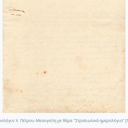
ολόγιο Χ. Πέτρου-Μεσογείτη με θέμα "Στρατιωτικά ημερολόγια" [