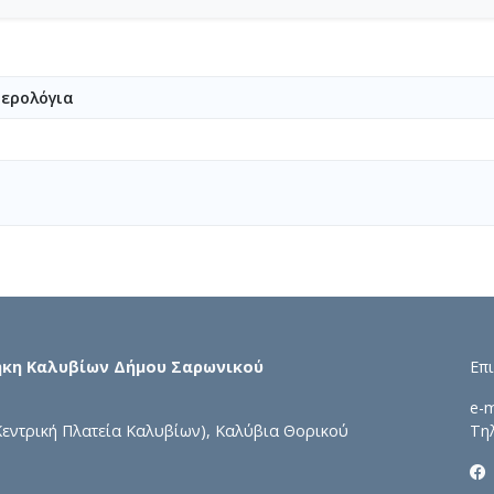
ερολόγια
ήκη Καλυβίων Δήμου Σαρωνικού
Επ
e-m
Κεντρική Πλατεία Καλυβίων), Καλύβια Θορικού
Τη