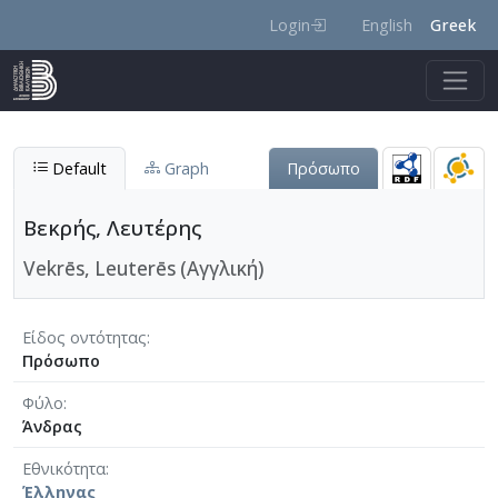
Skip to main content
Login
English
Greek
Default
Graph
Πρόσωπο
Βεκρής, Λευτέρης
Vekrēs, Leuterēs (Αγγλική)
Είδος οντότητας
Πρόσωπο
Φύλο
Άνδρας
Εθνικότητα
Έλληνας